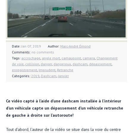
Date:
Jan 07, 2019
Author:
Marc-André Émond
Comments:
no comments
Tags:
accrochage
,
angle mort
,
camaupoint
,
camera
,
Changement
de voie
,
collision
,
danger
,
dangereux
,
dashcam
,
dépassement
,
enregistrement
,
Imprudent
,
Retranche
Categories:
2019
,
Dashcam
,
Janvier
Ce vidéo capté à l’aide d’une dashcam installée à l’intérieur
d’un véhicule capte un dépassement d’un véhicule retranche
de gauche à droite sur l’autoroute!
Tout d’abord, l’auteur de la vidéo se situe dans la voie du centre