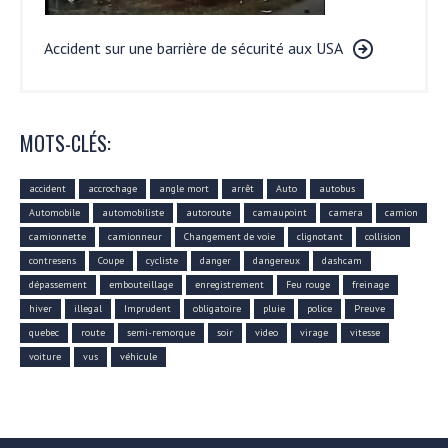
Accident sur une barrière de sécurité aux USA
MOTS-CLÉS:
accident
accrochage
angle mort
arrêt
Auto
autobus
Automobile
automobiliste
autoroute
camaupoint
camera
camion
camionnette
camionneur
Changement de voie
clignotant
collision
contresens
Coupe
cycliste
danger
dangereux
dashcam
dépassement
embouteillage
enregistrement
Feu rouge
freinage
hiver
illegal
Imprudent
obligatoire
pluie
police
Preuve
quebec
route
semi-remorque
soir
video
virage
vitesse
voiture
vus
véhicule