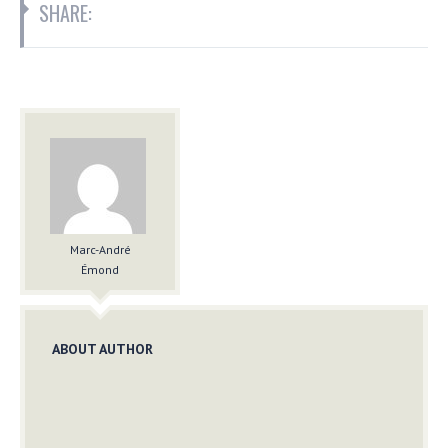
SHARE:
Marc-André
Émond
ABOUT AUTHOR