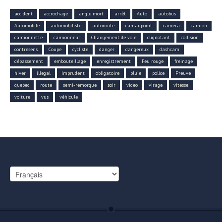
accident
accrochage
angle mort
arrêt
Auto
autobus
Automobile
automobiliste
autoroute
camaupoint
camera
camion
camionnette
camionneur
Changement de voie
clignotant
collision
contresens
Coupe
cycliste
danger
dangereux
dashcam
dépassement
embouteillage
enregistrement
Feu rouge
freinage
hiver
illegal
Imprudent
obligatoire
pluie
police
Preuve
quebec
route
semi-remorque
soir
video
virage
vitesse
voiture
vus
véhicule
Choisir
une
langue