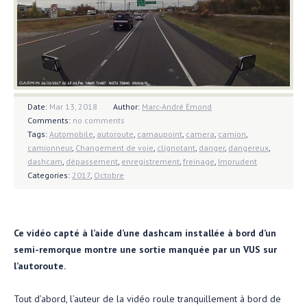
Date:
Mar 13, 2018
Author:
Marc-André Émond
Comments:
no comments
Tags:
Automobile
,
autoroute
,
camaupoint
,
camera
,
camion
,
camionneur
,
Changement de voie
,
clignotant
,
danger
,
dangereux
,
dashcam
,
dépassement
,
enregistrement
,
freinage
,
Imprudent
Categories:
2017
,
Octobre
Ce vidéo capté à l’aide d’une dashcam installée à bord d’un
semi-remorque montre une sortie manquée par un VUS sur
l’autoroute.
Tout d’abord, l’auteur de la vidéo roule tranquillement à bord de