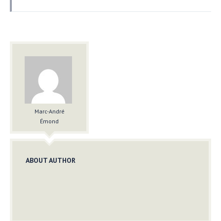
Marc-André
Émond
ABOUT AUTHOR