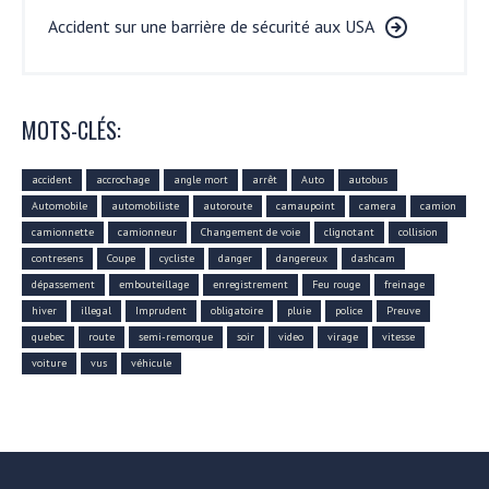
Accident sur une barrière de sécurité aux USA
MOTS-CLÉS:
accident
accrochage
angle mort
arrêt
Auto
autobus
Automobile
automobiliste
autoroute
camaupoint
camera
camion
camionnette
camionneur
Changement de voie
clignotant
collision
contresens
Coupe
cycliste
danger
dangereux
dashcam
dépassement
embouteillage
enregistrement
Feu rouge
freinage
hiver
illegal
Imprudent
obligatoire
pluie
police
Preuve
quebec
route
semi-remorque
soir
video
virage
vitesse
voiture
vus
véhicule