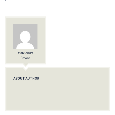
Marc-André
Émond
ABOUT AUTHOR