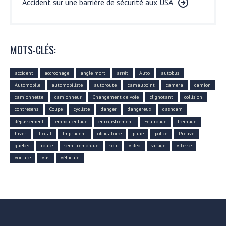
Accident sur une barrière de sécurité aux USA
MOTS-CLÉS:
accident
accrochage
angle mort
arrêt
Auto
autobus
Automobile
automobiliste
autoroute
camaupoint
camera
camion
camionnette
camionneur
Changement de voie
clignotant
collision
contresens
Coupe
cycliste
danger
dangereux
dashcam
dépassement
embouteillage
enregistrement
Feu rouge
freinage
hiver
illegal
Imprudent
obligatoire
pluie
police
Preuve
quebec
route
semi-remorque
soir
video
virage
vitesse
voiture
vus
véhicule