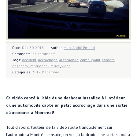
Date:
Déc 30, 2018
Author:
Marc-André Émond
Comments:
no comments
Tags:
accident
,
accrochage
,
Automobile
,
camaupoint
,
camera
,
dashcam
,
Imprudent
,
Preuve
,
video
Categories:
2017
,
Décembre
Ce vidéo capté à l’aide d’une dashcam installée à l’intérieur
d’une automobile capte un petit accrochage dans une sortie
d’autoroute à Montréal!
Tout d’abord, l’auteur de la vidéo roule tranquillement sur
l’autoroute à Montréal. Ensuite, on voit, à la droite, une sortie. Tout à