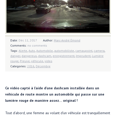
Date:
Déc 11, 2017
Author:
Marc-André Émond
Comments:
no comments
Tags:
Alerte
,
Auto
,
Automobile
,
automobiliste
,
camaupoint
,
camera
,
danger
,
dangereux
,
dashcam
,
enregistrement
,
Imprudent
,
Lumière
rouge
,
Preuve
,
véhicule
,
video
Categories:
2016
,
Décembre
Ce vidéo capté à l’aide d’une dashcam installée dans un
véhicule de route montre un automobile qui passe sur une
lumière rouge de manière assez… original !
Tout d’abord, une femme au volant d’un véhicule est tranquillement