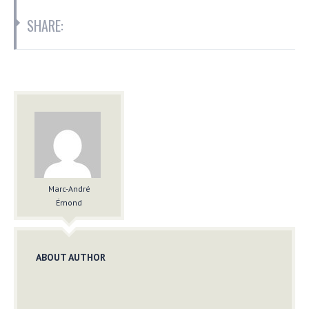
SHARE:
Marc-André
Émond
ABOUT AUTHOR