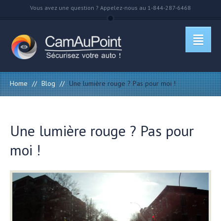
Vous avez une question ? Appelez-nous au 1-844-287-6468
Home
//
Blog
//
Une lumière rouge ? Pas pour moi !
Une lumière rouge ? Pas pour
moi !