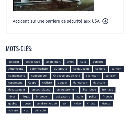
Accident sur une barrière de sécurité aux USA
MOTS-CLÉS:
accident
accrochage
angle mort
arrêt
Auto
autobus
Automobile
automobiliste
autoroute
camaupoint
camera
camion
camionnette
camionneur
Changement de voie
clignotant
collision
contresens
Coupe
cycliste
danger
dangereux
dashcam
dépassement
embouteillage
enregistrement
Feu rouge
freinage
hiver
illegal
Imprudent
obligatoire
pluie
police
Preuve
quebec
route
semi-remorque
soir
video
virage
vitesse
voiture
vus
véhicule