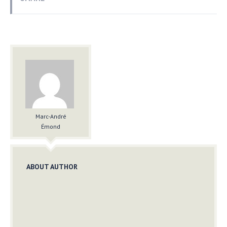
Marc-André
Émond
ABOUT AUTHOR