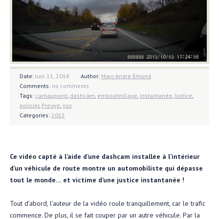
Date:
Juin 11, 2018
Author:
Marc-André Émond
Comments:
no comments
Tags:
camaupoint
,
dashcam
,
embouteillage
,
Instantanée
,
Justice
,
policier
,
Preuve
,
vus
Categories:
2015
Ce vidéo capté à l’aide d’une dashcam installée à l’intérieur
d’un véhicule de route montre un automobiliste qui dépasse
tout le monde… et victime d’une justice instantanée !
Tout d’abord, l’auteur de la vidéo roule tranquillement, car le trafic
commence. De plus, il se fait couper par un autre véhicule. Par la