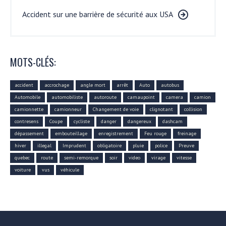
Accident sur une barrière de sécurité aux USA
MOTS-CLÉS:
accident
accrochage
angle mort
arrêt
Auto
autobus
Automobile
automobiliste
autoroute
camaupoint
camera
camion
camionnette
camionneur
Changement de voie
clignotant
collision
contresens
Coupe
cycliste
danger
dangereux
dashcam
dépassement
embouteillage
enregistrement
Feu rouge
freinage
hiver
illegal
Imprudent
obligatoire
pluie
police
Preuve
quebec
route
semi-remorque
soir
video
virage
vitesse
voiture
vus
véhicule