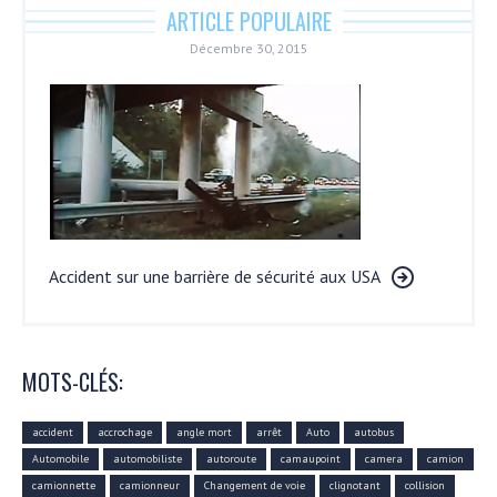
ARTICLE POPULAIRE
Décembre 30, 2015
Accident sur une barrière de sécurité aux USA
MOTS-CLÉS:
accident
accrochage
angle mort
arrêt
Auto
autobus
Automobile
automobiliste
autoroute
camaupoint
camera
camion
camionnette
camionneur
Changement de voie
clignotant
collision