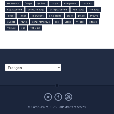
contresens
Coupe
cycliste
danger
dangereux
dashcam
dépassement
embouteillage
enregistrement
Feu rouge
freinage
hiver
illegal
Imprudent
obligatoire
pluie
police
Preuve
quebec
route
semi-remorque
soir
video
virage
vitesse
voiture
vus
véhicule
Choisir
une
langue
© CamAuPoint, 2023. Tous droits réservés.