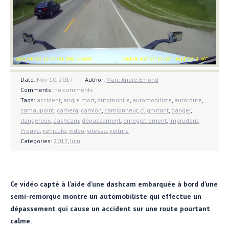
Date:
Nov 10, 2017
Author:
Marc-André Émond
Comments:
no comments
Tags:
accident
,
angle mort
,
Automobile
,
automobiliste
,
autoroute
,
camaupoint
,
camera
,
camion
,
camionneur
,
clignotant
,
danger
,
dangereux
,
dashcam
,
dépassement
,
enregistrement
,
Imprudent
,
Preuve
,
véhicule
,
video
,
vitesse
,
voiture
Categories:
2017
,
Juin
Ce vidéo capté à l’aide d’une dashcam embarquée à bord d’une
semi-remorque montre un automobiliste qui effectue un
dépassement qui cause un accident sur une route pourtant
calme.