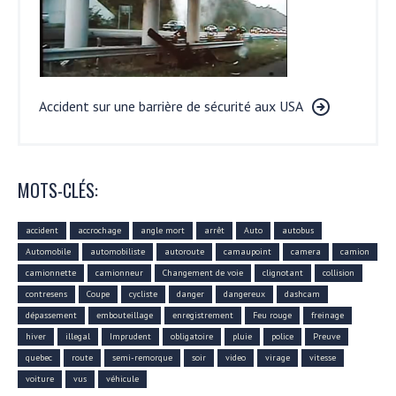
Accident sur une barrière de sécurité aux USA
MOTS-CLÉS:
accident
accrochage
angle mort
arrêt
Auto
autobus
Automobile
automobiliste
autoroute
camaupoint
camera
camion
camionnette
camionneur
Changement de voie
clignotant
collision
contresens
Coupe
cycliste
danger
dangereux
dashcam
dépassement
embouteillage
enregistrement
Feu rouge
freinage
hiver
illegal
Imprudent
obligatoire
pluie
police
Preuve
quebec
route
semi-remorque
soir
video
virage
vitesse
voiture
vus
véhicule