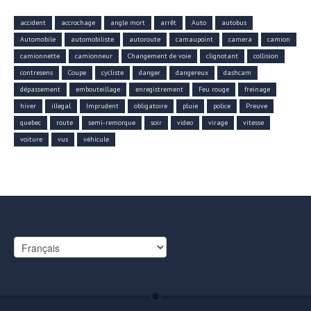
accident
accrochage
angle mort
arrêt
Auto
autobus
Automobile
automobiliste
autoroute
camaupoint
camera
camion
camionnette
camionneur
Changement de voie
clignotant
collision
contresens
Coupe
cycliste
danger
dangereux
dashcam
dépassement
embouteillage
enregistrement
Feu rouge
freinage
hiver
illegal
Imprudent
obligatoire
pluie
police
Preuve
quebec
route
semi-remorque
soir
video
virage
vitesse
voiture
vus
véhicule
Choisir
une
langue