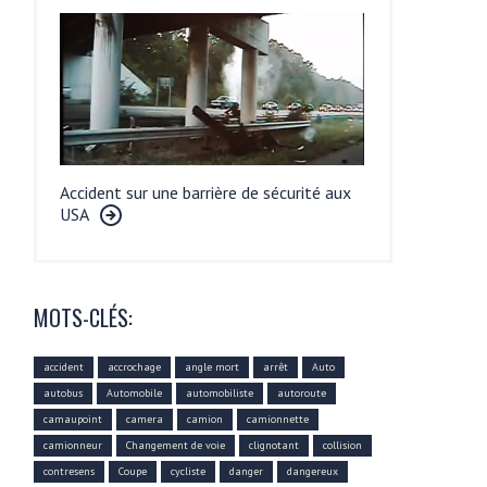
Accident sur une barrière de sécurité aux
USA
MOTS-CLÉS:
accident
accrochage
angle mort
arrêt
Auto
autobus
Automobile
automobiliste
autoroute
camaupoint
camera
camion
camionnette
camionneur
Changement de voie
clignotant
collision
contresens
Coupe
cycliste
danger
dangereux