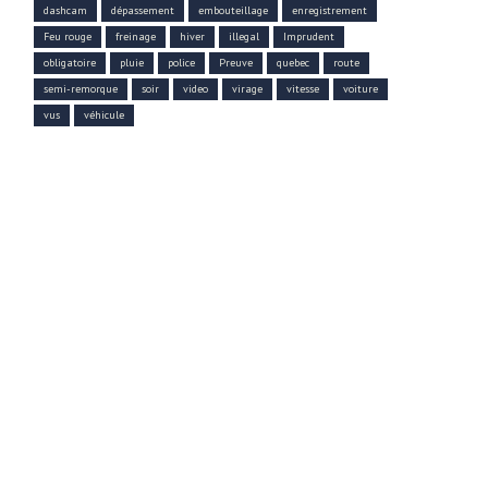
dashcam
dépassement
embouteillage
enregistrement
Feu rouge
freinage
hiver
illegal
Imprudent
obligatoire
pluie
police
Preuve
quebec
route
semi-remorque
soir
video
virage
vitesse
voiture
vus
véhicule