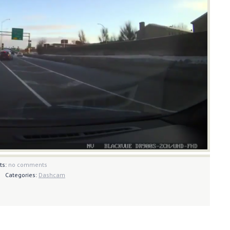
ts:
no comments
Categories:
Dashcam