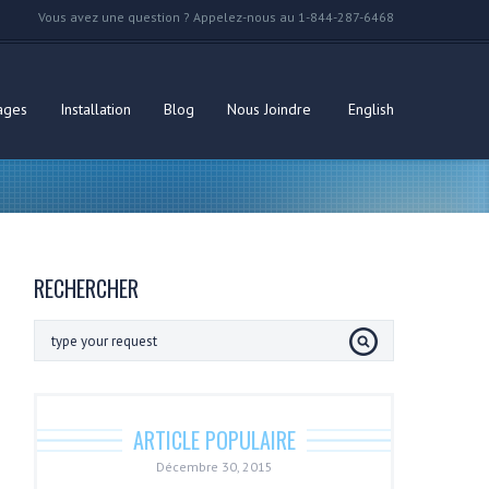
Vous avez une question ? Appelez-nous au 1-844-287-6468
ages
Installation
Blog
Nous Joindre
English
RECHERCHER
ARTICLE POPULAIRE
Décembre 30, 2015