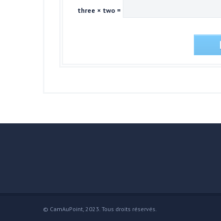
three × two =
© CamAuPoint, 2023. Tous droits réservés.