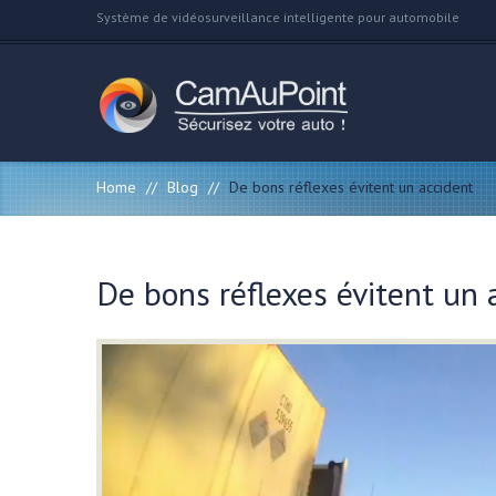
Système de vidéosurveillance intelligente pour automobile
Home
//
Blog
//
De bons réflexes évitent un accident
De bons réflexes évitent un 