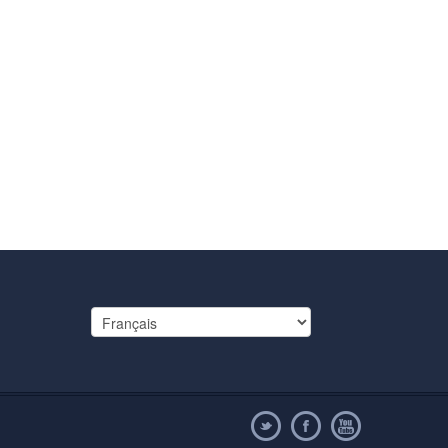
Choisir
une
langue