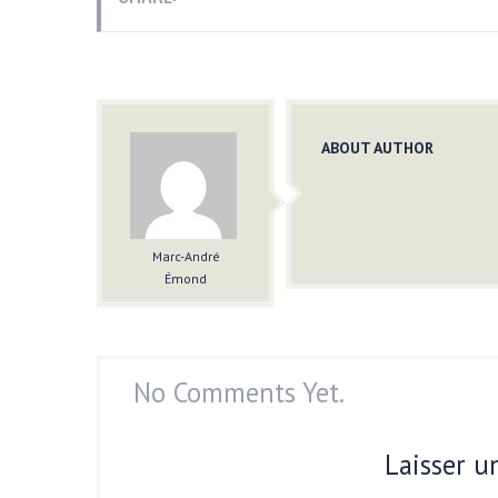
ABOUT AUTHOR
Marc-André
Émond
No Comments Yet.
Laisser 