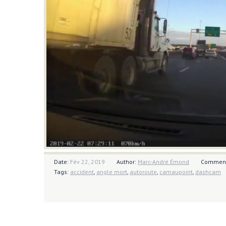
Date:
Fév 22, 2019
Author:
Marc-André Émond
Commen
Tags:
accident
,
angle mort
,
autoroute
,
camaupoint
,
dashcam