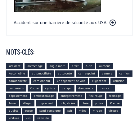
Accident sur une barrière de sécurité aux USA
MOTS-CLÉS:
accident
accrochage
angle mort
arrêt
Auto
autobus
Automobile
automobiliste
autoroute
camaupoint
camera
camion
camionnette
camionneur
Changement de voie
clignotant
collision
contresens
Coupe
cycliste
danger
dangereux
dashcam
dépassement
embouteillage
enregistrement
Feu rouge
freinage
hiver
illegal
Imprudent
obligatoire
pluie
police
Preuve
quebec
route
semi-remorque
soir
video
virage
vitesse
voiture
vus
véhicule