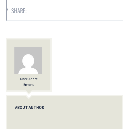
SHARE:
Marc-André
Émond
ABOUT AUTHOR