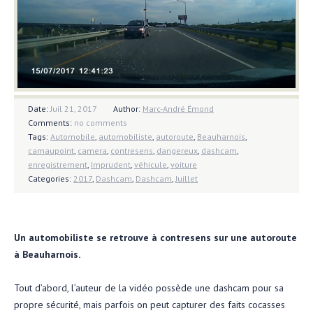
Date:
Juil 21, 2017
Author:
Marc-André Émond
Comments:
no comments
Tags:
Automobile
,
automobiliste
,
autoroute
,
Beauharnois
,
camaupoint
,
camera
,
contresens
,
dangereux
,
dashcam
,
enregistrement
,
Imprudent
,
véhicule
,
voiture
Categories:
2017
,
Dashcam
,
Dashcam
,
Juillet
Un automobiliste se retrouve à contresens sur une autoroute
à Beauharnois.
Tout d’abord, l’auteur de la vidéo possède une dashcam pour sa
propre sécurité, mais parfois on peut capturer des faits cocasses