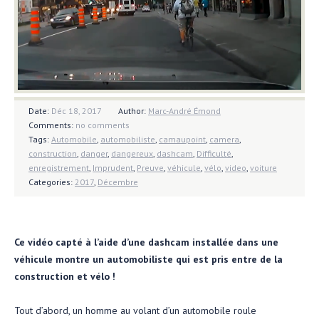
Date:
Déc 18, 2017
Author:
Marc-André Émond
Comments:
no comments
Tags:
Automobile
,
automobiliste
,
camaupoint
,
camera
,
construction
,
danger
,
dangereux
,
dashcam
,
Difficulté
,
enregistrement
,
Imprudent
,
Preuve
,
véhicule
,
vélo
,
video
,
voiture
Categories:
2017
,
Décembre
Ce vidéo capté à l’aide d’une dashcam installée dans une
véhicule montre un automobiliste qui est pris entre de la
construction et vélo !
Tout d’abord, un homme au volant d’un automobile roule