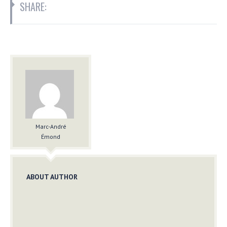
SHARE:
Marc-André
Émond
ABOUT AUTHOR