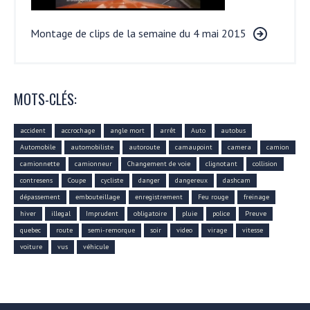
Montage de clips de la semaine du 4 mai 2015
MOTS-CLÉS:
accident
accrochage
angle mort
arrêt
Auto
autobus
Automobile
automobiliste
autoroute
camaupoint
camera
camion
camionnette
camionneur
Changement de voie
clignotant
collision
contresens
Coupe
cycliste
danger
dangereux
dashcam
dépassement
embouteillage
enregistrement
Feu rouge
freinage
hiver
illegal
Imprudent
obligatoire
pluie
police
Preuve
quebec
route
semi-remorque
soir
video
virage
vitesse
voiture
vus
véhicule