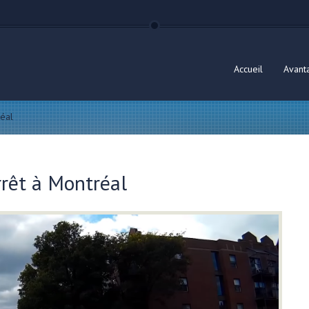
Accueil
Avant
éal
rêt à Montréal