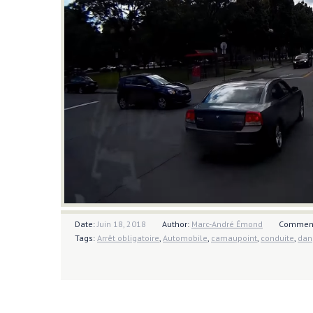
Date:
Juin 18, 2018
Author:
Marc-André Émond
Commen
Tags:
Arrêt obligatoire
,
Automobile
,
camaupoint
,
conduite
,
dan