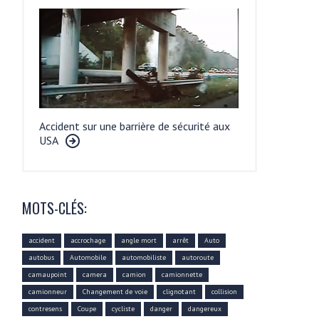
Accident sur une barrière de sécurité aux
USA
MOTS-CLÉS:
accident
accrochage
angle mort
arrêt
Auto
autobus
Automobile
automobiliste
autoroute
camaupoint
camera
camion
camionnette
camionneur
Changement de voie
clignotant
collision
contresens
Coupe
cycliste
danger
dangereux