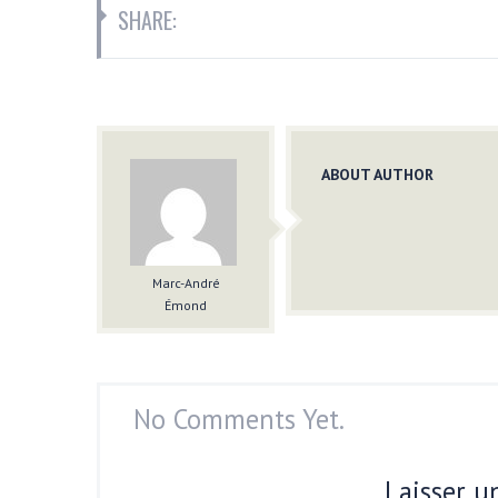
SHARE:
ABOUT AUTHOR
Marc-André
Émond
No Comments Yet.
Laisser 