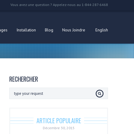
Vous avez une question ? Appelez-nous au 1-844-287-6468
ages
Installation
Blog
Nous Joindre
English
RECHERCHER
ARTICLE POPULAIRE
Décembre 30, 2015