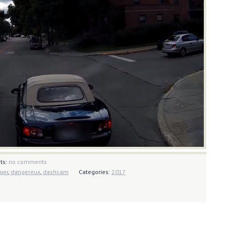
ts:
no comments
ger
,
dangereux
,
dashcam
Categories:
2017