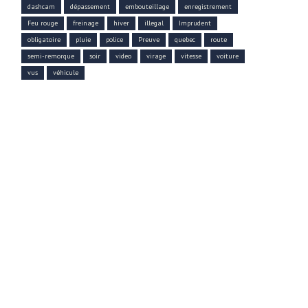
dashcam
dépassement
embouteillage
enregistrement
Feu rouge
freinage
hiver
illegal
Imprudent
obligatoire
pluie
police
Preuve
quebec
route
semi-remorque
soir
video
virage
vitesse
voiture
vus
véhicule