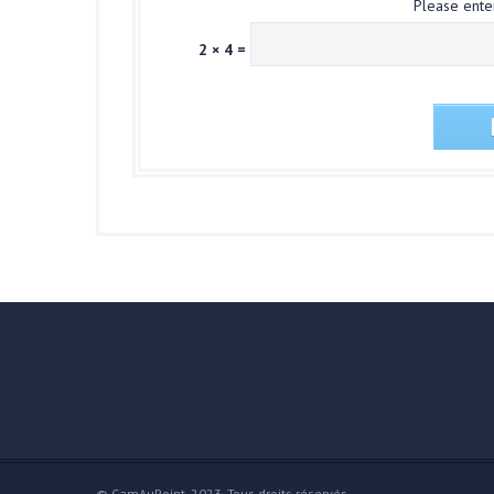
Please enter
2 × 4 =
© CamAuPoint, 2023. Tous droits réservés.