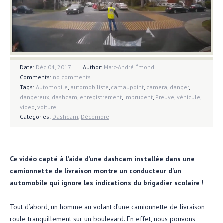
Date:
Déc 04, 2017
Author:
Marc-André Émond
Comments:
no comments
Tags:
Automobile
,
automobiliste
,
camaupoint
,
camera
,
danger
,
dangereux
,
dashcam
,
enregistrement
,
Imprudent
,
Preuve
,
véhicule
,
video
,
voiture
Categories:
Dashcam
,
Décembre
Ce vidéo capté à l’aide d’une dashcam installée dans une
camionnette de livraison montre un conducteur d’un
automobile qui ignore les indications du brigadier scolaire !
Tout d’abord, un homme au volant d’une camionnette de livraison
roule tranquillement sur un boulevard. En effet, nous pouvons