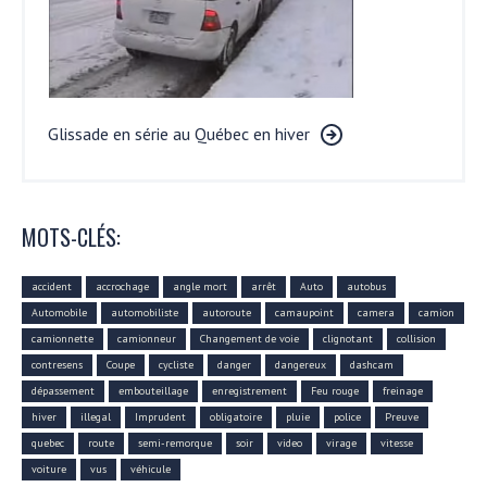
Glissade en série au Québec en hiver
MOTS-CLÉS:
accident
accrochage
angle mort
arrêt
Auto
autobus
Automobile
automobiliste
autoroute
camaupoint
camera
camion
camionnette
camionneur
Changement de voie
clignotant
collision
contresens
Coupe
cycliste
danger
dangereux
dashcam
dépassement
embouteillage
enregistrement
Feu rouge
freinage
hiver
illegal
Imprudent
obligatoire
pluie
police
Preuve
quebec
route
semi-remorque
soir
video
virage
vitesse
voiture
vus
véhicule