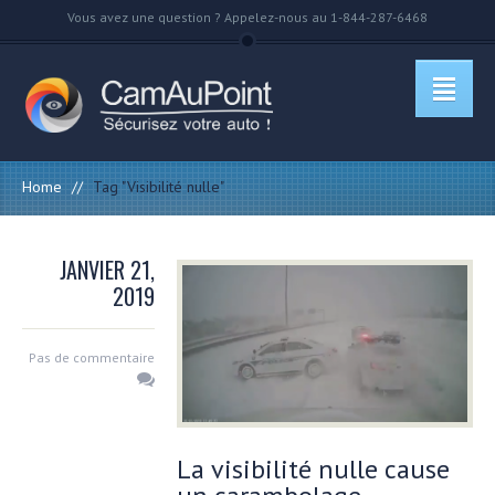
Vous avez une question ? Appelez-nous au 1-844-287-6468
Home
//
Tag "Visibilité nulle"
JANVIER 21,
2019
Pas de commentaire
La visibilité nulle cause