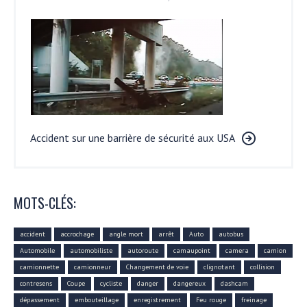
Accident sur une barrière de sécurité aux USA
MOTS-CLÉS:
accident
accrochage
angle mort
arrêt
Auto
autobus
Automobile
automobiliste
autoroute
camaupoint
camera
camion
camionnette
camionneur
Changement de voie
clignotant
collision
contresens
Coupe
cycliste
danger
dangereux
dashcam
dépassement
embouteillage
enregistrement
Feu rouge
freinage