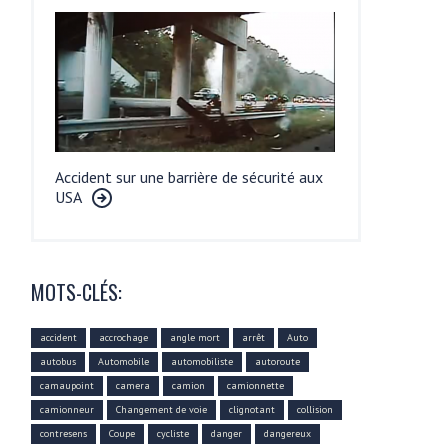
Accident sur une barrière de sécurité aux
USA
MOTS-CLÉS:
accident
accrochage
angle mort
arrêt
Auto
autobus
Automobile
automobiliste
autoroute
camaupoint
camera
camion
camionnette
camionneur
Changement de voie
clignotant
collision
contresens
Coupe
cycliste
danger
dangereux