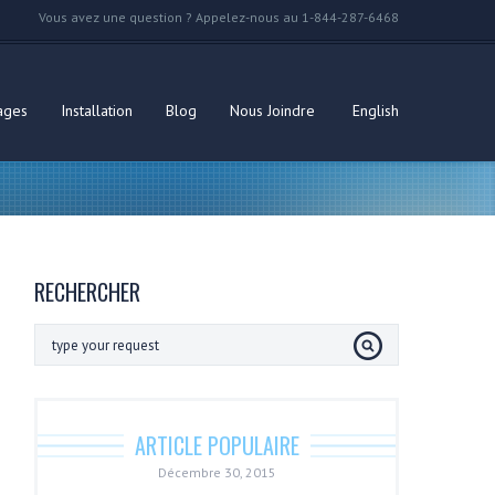
Vous avez une question ? Appelez-nous au 1-844-287-6468
ages
Installation
Blog
Nous Joindre
English
RECHERCHER
ARTICLE POPULAIRE
Décembre 30, 2015