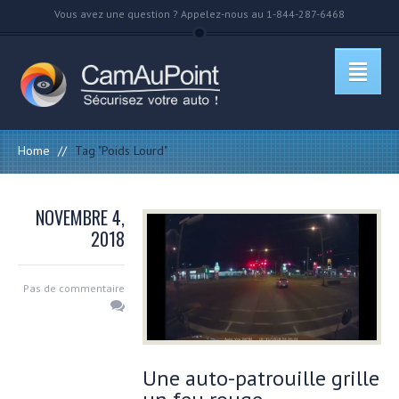
Vous avez une question ? Appelez-nous au 1-844-287-6468
Home
//
Tag "Poids Lourd"
NOVEMBRE 4,
2018
Pas de commentaire
Une auto-patrouille grille