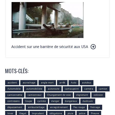
Accident sur une barrière de sécurité aux USA
MOTS-CLÉS:
accident
accrochage
angle mort
arrêt
Auto
autobus
Automobile
automobiliste
autoroute
camaupoint
camera
camion
camionnette
camionneur
Changement de voie
clignotant
collision
contresens
Coupe
cycliste
danger
dangereux
dashcam
dépassement
embouteillage
enregistrement
Feu rouge
freinage
hiver
illegal
Imprudent
obligatoire
pluie
police
Preuve