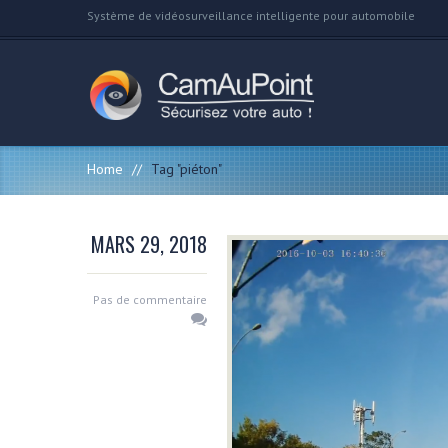
Système de vidéosurveillance intelligente pour automobile
Home
//
Tag "piéton"
MARS 29, 2018
Pas de commentaire