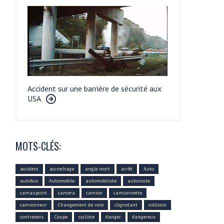
Accident sur une barrière de sécurité aux
USA
MOTS-CLÉS:
accident
accrochage
angle mort
arrêt
Auto
autobus
Automobile
automobiliste
autoroute
camaupoint
camera
camion
camionnette
camionneur
Changement de voie
clignotant
collision
contresens
Coupe
cycliste
danger
dangereux