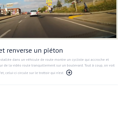
et renverse un piéton
nstallée dans un véhicule de route montre un cycliste qui accroche et
ur de la vidéo roule tranquillement sur un boulevard. Tout à coup, on voit
, celui-ci circule sur le trottoir qui n’est