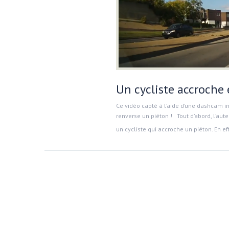
Un cycliste accroche 
Ce vidéo capté à l’aide d’une dashcam i
renverse un piéton ! Tout d’abord, l’aute
un cycliste qui accroche un piéton. En effet