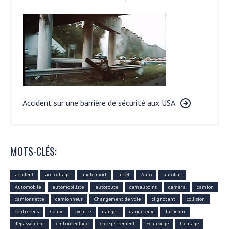
Accident sur une barrière de sécurité aux USA
MOTS-CLÉS:
accident
accrochage
angle mort
arrêt
Auto
autobus
Automobile
automobiliste
autoroute
camaupoint
camera
camion
camionnette
camionneur
Changement de voie
clignotant
collision
contresens
Coupe
cycliste
danger
dangereux
dashcam
dépassement
embouteillage
enregistrement
Feu rouge
freinage