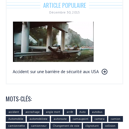
ARTICLE POPULAIRE
Décembre 30, 2015
Accident sur une barrière de sécurité aux USA
MOTS-CLÉS:
accident
accrochage
angle mort
arrêt
Auto
autobus
Automobile
automobiliste
autoroute
camaupoint
camera
camion
camionnette
camionneur
Changement de voie
clignotant
collision