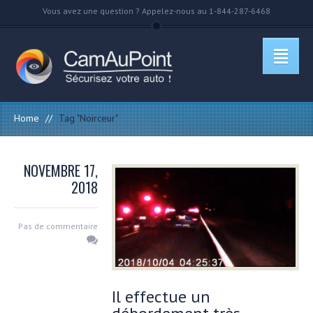
Vous avez une question ? Appelez-nous au 1-844-287-6468
Home
//
Tag "Noirceur"
NOVEMBRE 17,
2018
Pas de commentaire
Il effectue un