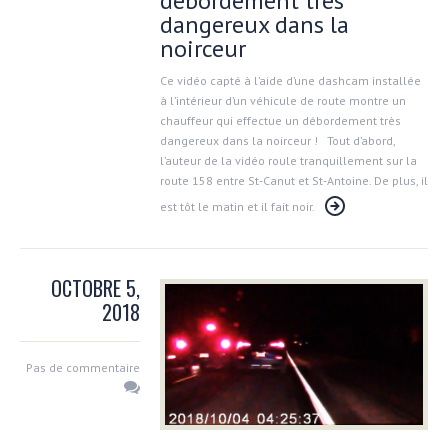
débordement très
dangereux dans la
noirceur
Ce vidéo capté à l’aide d’une dashcam installée
à l’intérieur d’un véhicule de route montre un
chauffeur qui effectue un débordement très
dangereux dans la noirceur ! Tout d’abord,
l’auteur de la vidéo roule tranquillement sur la
route 158 entre St-Canut et St-Antoine. De plus, il
est tôt le matin et il fait noir.
OCTOBRE 5,
2018
Pas de commentaire