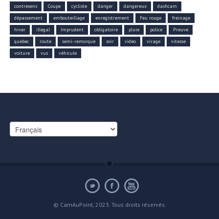
contresens
Coupe
cycliste
danger
dangereux
dashcam
dépassement
embouteillage
enregistrement
Feu rouge
freinage
hiver
illegal
Imprudent
obligatoire
pluie
police
Preuve
quebec
route
semi-remorque
soir
video
virage
vitesse
voiture
vus
véhicule
Choisir
une
langue
© CamAuPoint, 2023. Tous droits réservés.