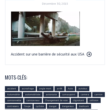
Décembre 30, 2015
Accident sur une barrière de sécurité aux USA
MOTS-CLÉS:
accident
accrochage
angle mort
arrêt
Auto
autobus
Automobile
automobiliste
autoroute
camaupoint
camera
camion
camionnette
camionneur
Changement de voie
clignotant
collision
contresens
Coupe
cycliste
danger
dangereux
dashcam