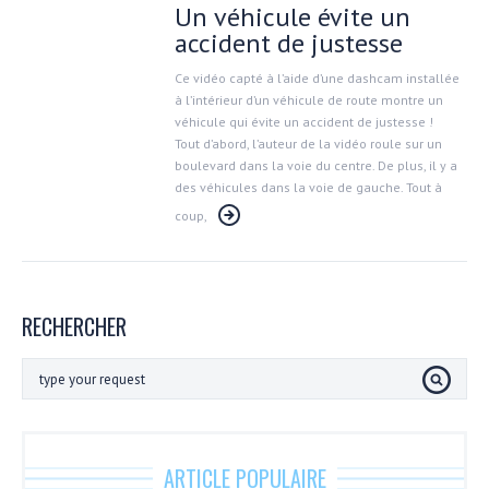
Un véhicule évite un
accident de justesse
Ce vidéo capté à l’aide d’une dashcam installée
à l’intérieur d’un véhicule de route montre un
véhicule qui évite un accident de justesse !
Tout d’abord, l’auteur de la vidéo roule sur un
boulevard dans la voie du centre. De plus, il y a
des véhicules dans la voie de gauche. Tout à
coup,
RECHERCHER
ARTICLE POPULAIRE