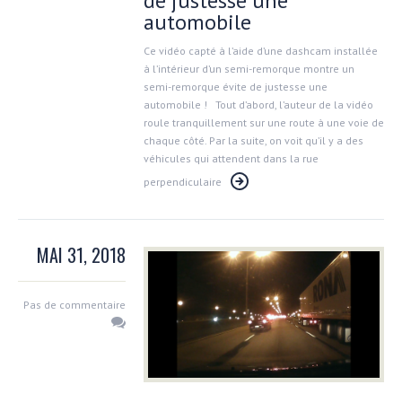
de justesse une
automobile
Ce vidéo capté à l’aide d’une dashcam installée
à l’intérieur d’un semi-remorque montre un
semi-remorque évite de justesse une
automobile ! Tout d’abord, l’auteur de la vidéo
roule tranquillement sur une route à une voie de
chaque côté. Par la suite, on voit qu’il y a des
véhicules qui attendent dans la rue
perpendiculaire
MAI 31, 2018
Pas de commentaire