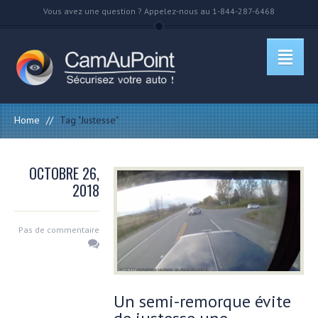
Vous avez une question ? Appelez-nous au 1-844-287-6468
Home
//
Tag "Justesse"
OCTOBRE 26,
2018
Pas de commentaire
Un semi-remorque évite