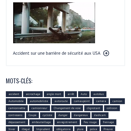
Accident sur une barrière de sécurité aux USA
MOTS-CLÉS:
accident
accrochage
angle mort
arrêt
Auto
autobus
Automobile
automobiliste
autoroute
camaupoint
camera
camion
camionnette
camionneur
Changement de voie
clignotant
collision
contresens
Coupe
cycliste
danger
dangereux
dashcam
dépassement
embouteillage
enregistrement
Feu rouge
freinage
hiver
illegal
Imprudent
obligatoire
pluie
police
Preuve