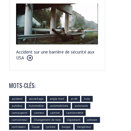
Accident sur une barrière de sécurité aux
USA
MOTS-CLÉS:
accident
accrochage
angle mort
arrêt
Auto
autobus
Automobile
automobiliste
autoroute
camaupoint
camera
camion
camionnette
camionneur
Changement de voie
clignotant
collision
contresens
Coupe
cycliste
danger
dangereux