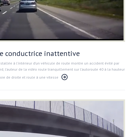
e conductrice inattentive
stallée à l’intérieur d’un véhicule de route montre un accident évité par
d, l’auteur de la vidéo roule tranquillement sur l’autoroute 40 à la hauteur
voie de droite et roule à une vitesse