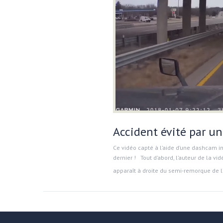
Accident évité par u
Ce vidéo capté à l’aide d’une dashcam in
dernier ! Tout d’abord, l’auteur de la vi
apparaît à droite du semi-remorque de l’