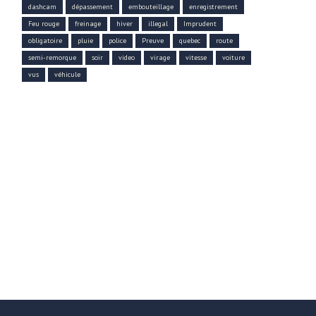
dashcam
dépassement
embouteillage
enregistrement
Feu rouge
freinage
hiver
illegal
Imprudent
obligatoire
pluie
police
Preuve
quebec
route
semi-remorque
soir
video
virage
vitesse
voiture
vus
véhicule