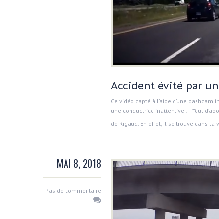
Accident évité par un
Ce vidéo capté à l’aide d’une dashcam in
une conductrice inattentive ! Tout d’abor
de Rigaud. En effet, il se trouve dans la 
MAI 8, 2018
Pas de commentaire