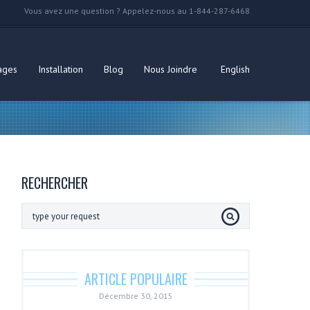
Vous avez une question ? Appelez-nous au 1-844-287-6468
ages
Installation
Blog
Nous Joindre
English
RECHERCHER
ARTICLE POPULAIRE
Décembre 30, 2015