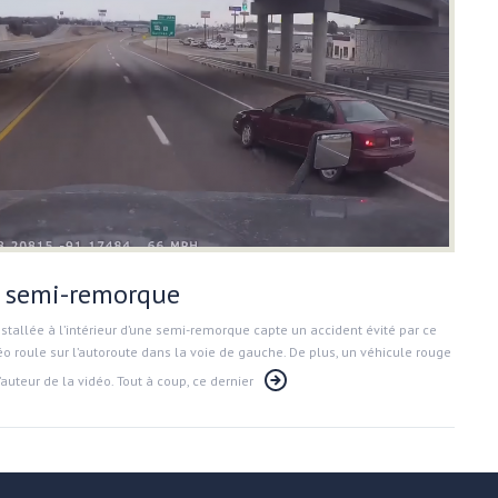
n semi-remorque
stallée à l’intérieur d’une semi-remorque capte un accident évité par ce
déo roule sur l’autoroute dans la voie de gauche. De plus, un véhicule rouge
auteur de la vidéo. Tout à coup, ce dernier