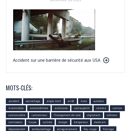
Accident sur une barrière de sécurité aux USA
MOTS-CLÉS:
accident
accrochage
angle mort
arrêt
Auto
autobus
Automobile
automobiliste
autoroute
camaupoint
camera
camion
camionnette
camionneur
Changement de voie
clignotant
collision
contresens
Coupe
cycliste
danger
dangereux
dashcam
dépassement
embouteillage
enregistrement
Feu rouge
freinage