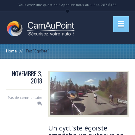
Vous avez une question ? Appelez-nous au 1-844-287-6468
Home
//
Tag "Égoïste"
NOVEMBRE 3,
2018
Pas de commentaire
Un cycliste égoïste