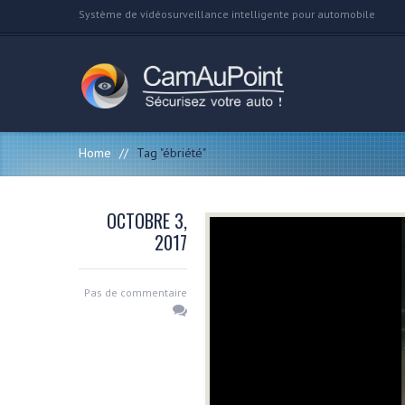
Système de vidéosurveillance intelligente pour automobile
Home
//
Tag "ébriété"
OCTOBRE 3,
2017
Pas de commentaire