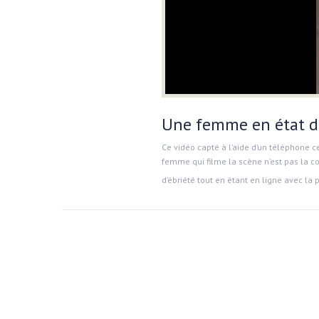
Une femme en état d’
Ce vidéo capté à l’aide d’un téléphone c
femme qui filme la scène n’est pas la co
d’ébriété tout en étant en ligne avec la