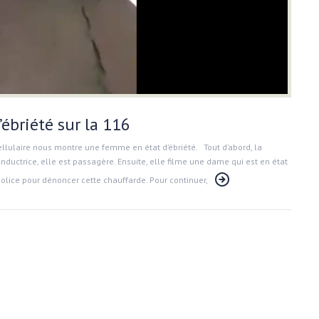
ébriété sur la 116
ellulaire nous montre une femme en état d’ébriété. Tout d’abord, la
nductrice, elle est passagère. Ensuite, elle filme une dame qui est en état
 police pour dénoncer cette chauffarde. Pour continuer,