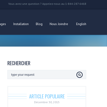
Vous avez une question ? Appelez-nous au 1-844-287-6468
ages
Installation
Blog
Nous Joindre
English
RECHERCHER
ARTICLE POPULAIRE
Décembre 30, 2015