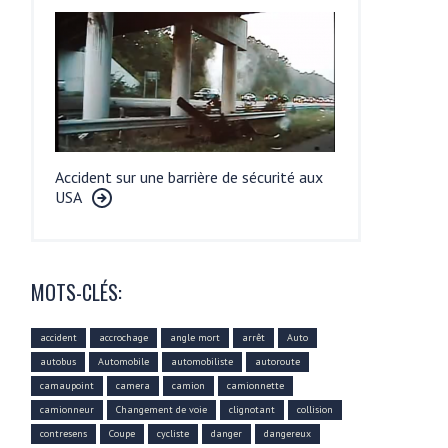
Accident sur une barrière de sécurité aux
USA
MOTS-CLÉS:
accident
accrochage
angle mort
arrêt
Auto
autobus
Automobile
automobiliste
autoroute
camaupoint
camera
camion
camionnette
camionneur
Changement de voie
clignotant
collision
contresens
Coupe
cycliste
danger
dangereux