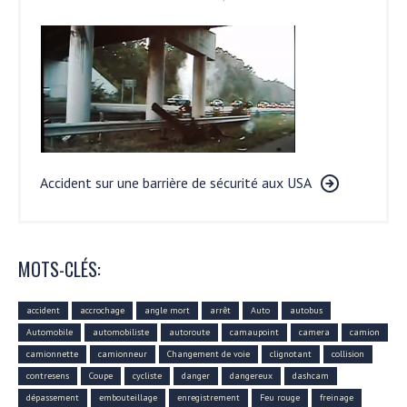
Accident sur une barrière de sécurité aux USA
MOTS-CLÉS:
accident
accrochage
angle mort
arrêt
Auto
autobus
Automobile
automobiliste
autoroute
camaupoint
camera
camion
camionnette
camionneur
Changement de voie
clignotant
collision
contresens
Coupe
cycliste
danger
dangereux
dashcam
dépassement
embouteillage
enregistrement
Feu rouge
freinage