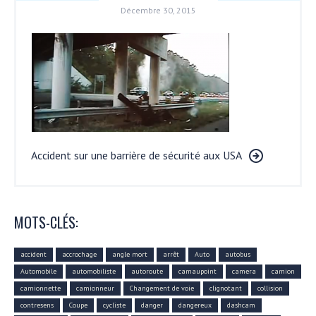
Décembre 30, 2015
Accident sur une barrière de sécurité aux USA
MOTS-CLÉS:
accident
accrochage
angle mort
arrêt
Auto
autobus
Automobile
automobiliste
autoroute
camaupoint
camera
camion
camionnette
camionneur
Changement de voie
clignotant
collision
contresens
Coupe
cycliste
danger
dangereux
dashcam