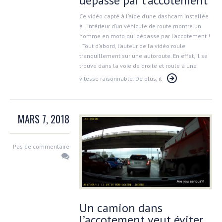
dépasse par l’accotement
Ce vidéo capté à l’aide d’une dashcam installée
à l’intérieur d’un véhicule de route montre un
homme en moto qui dépasse par l’accotement !
Tout d’abord, l’auteur de la vidéo roule
tranquillement sur une autoroute. En effet, il se
trouve dans la voie de droite et roule à une
vitesse raisonnable. De plus, il
MARS 7, 2018
Pas de commentaire
Un camion dans
l’accotement veut éviter