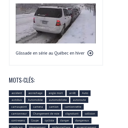
Glissade en série au Québec en hiver
MOTS-CLÉS:
accident
accrochage
angle mort
arrêt
Auto
autobus
Automobile
automobiliste
autoroute
camaupoint
camera
camion
camionnette
camionneur
Changement de voie
clignotant
collision
contresens
Coupe
cycliste
danger
dangereux
dashcam
dépassement
embouteillage
enregistrement