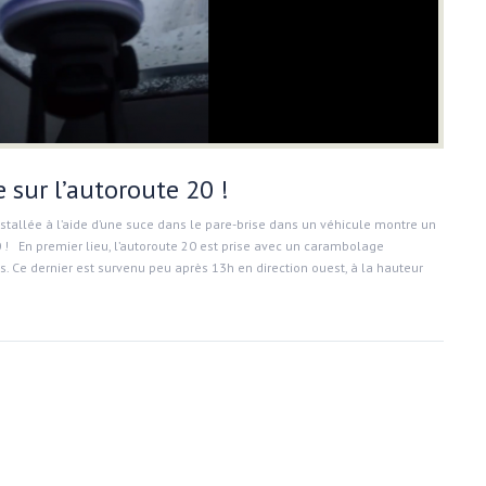
sur l’autoroute 20 !
nstallée à l’aide d’une suce dans le pare-brise dans un véhicule montre un
! En premier lieu, l’autoroute 20 est prise avec un carambolage
s. Ce dernier est survenu peu après 13h en direction ouest, à la hauteur