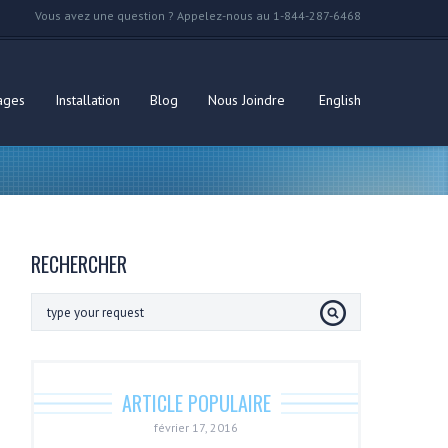
Vous avez une question ? Appelez-nous au 1-844-287-6468
ages
Installation
Blog
Nous Joindre
English
RECHERCHER
ARTICLE POPULAIRE
février 17, 2016