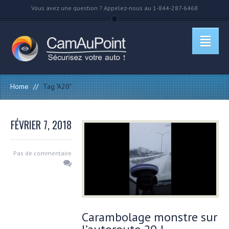
Vous avez une question ? Appelez-nous au 1-844-287-6468
Home
//
Tag "A20"
FÉVRIER 7, 2018
Pas de commentaire
Carambolage monstre sur