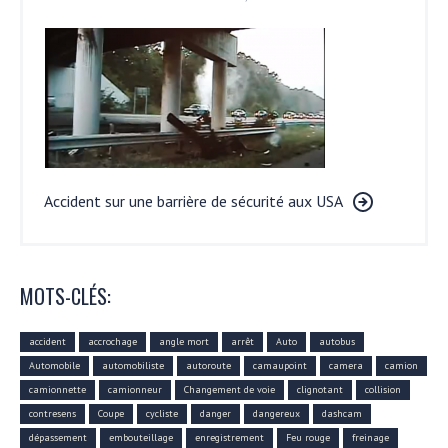
Accident sur une barrière de sécurité aux USA
MOTS-CLÉS:
accident
accrochage
angle mort
arrêt
Auto
autobus
Automobile
automobiliste
autoroute
camaupoint
camera
camion
camionnette
camionneur
Changement de voie
clignotant
collision
contresens
Coupe
cycliste
danger
dangereux
dashcam
dépassement
embouteillage
enregistrement
Feu rouge
freinage