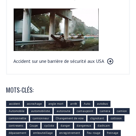
Accident sur une barrière de sécurité aux USA
MOTS-CLÉS:
accident
accrochage
angle mort
arrêt
Auto
autobus
Automobile
automobiliste
autoroute
camaupoint
camera
camion
camionnette
camionneur
Changement de voie
clignotant
collision
contresens
Coupe
cycliste
danger
dangereux
dashcam
dépassement
embouteillage
enregistrement
Feu rouge
freinage