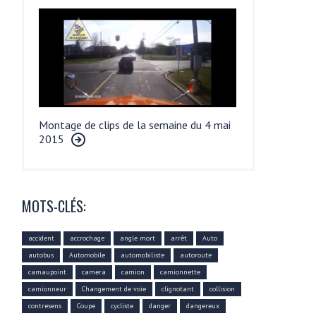
Montage de clips de la semaine du 4 mai
2015
MOTS-CLÉS:
accident
accrochage
angle mort
arrêt
Auto
autobus
Automobile
automobiliste
autoroute
camaupoint
camera
camion
camionnette
camionneur
Changement de voie
clignotant
collision
contresens
Coupe
cycliste
danger
dangereux