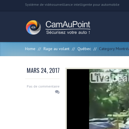
Système de vidéosurveillance intelligente pour automobile
Home
//
Rage au volant
//
Québec
//
Category Montré
MARS 24, 2017
Pas de commentaire