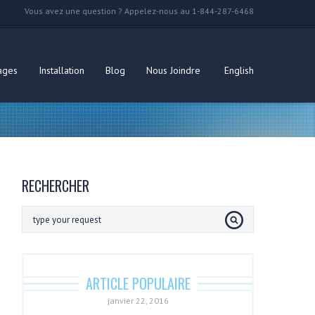
Vous avez une question ? Appelez-nous au 1-844-287-6468
ages
Installation
Blog
Nous Joindre
English
RECHERCHER
ARTICLE POPULAIRE
janvier 22, 2016