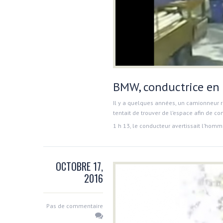
BMW, conductrice en 
Il y a quelques années, un camionneur ro
tentait de trouver de l’espace afin de 
1 h 13, le conducteur avertissait l’homme 
OCTOBRE 17,
2016
Pas de commentaire