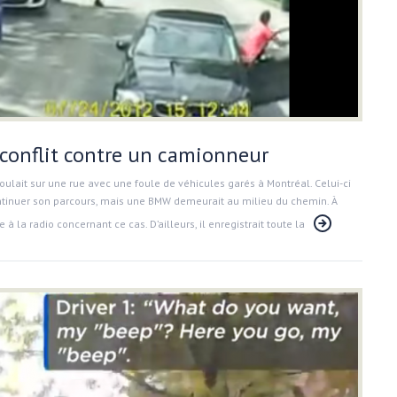
conflit contre un camionneur
ulait sur une rue avec une foule de véhicules garés à Montréal. Celui-ci
continuer son parcours, mais une BMW demeurait au milieu du chemin. À
à la radio concernant ce cas. D’ailleurs, il enregistrait toute la