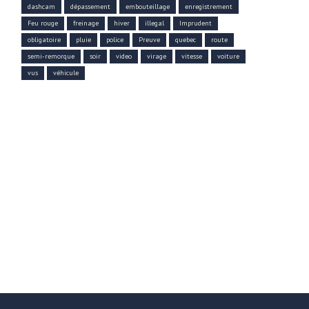
dashcam
dépassement
embouteillage
enregistrement
Feu rouge
freinage
hiver
illegal
Imprudent
obligatoire
pluie
police
Preuve
quebec
route
semi-remorque
soir
video
virage
vitesse
voiture
vus
véhicule