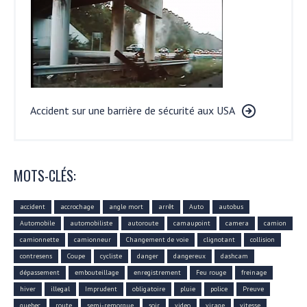
Accident sur une barrière de sécurité aux USA
MOTS-CLÉS:
accident
accrochage
angle mort
arrêt
Auto
autobus
Automobile
automobiliste
autoroute
camaupoint
camera
camion
camionnette
camionneur
Changement de voie
clignotant
collision
contresens
Coupe
cycliste
danger
dangereux
dashcam
dépassement
embouteillage
enregistrement
Feu rouge
freinage
hiver
illegal
Imprudent
obligatoire
pluie
police
Preuve
quebec
route
semi-remorque
soir
video
virage
vitesse