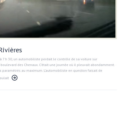
Rivières
 7 h 30, un automobiliste perdait le contrôle de sa voiture sur
le boulevard des Chenaux. C’était une journée où il pleuvait abondamment.
ces paramétrés au maximum. L’automobiliste en question faisait de
oulait