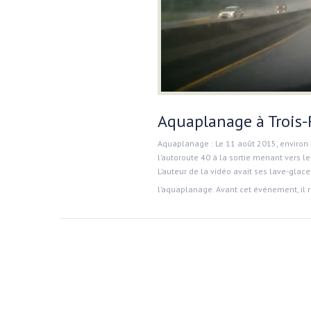
Aquaplanage à Trois-
Aquaplanage : Le 11 août 2015, environ à
l’autoroute 40 à la sortie menant vers 
L’auteur de la vidéo avait ses lave-gla
l’aquaplanage. Avant cet événement, il r