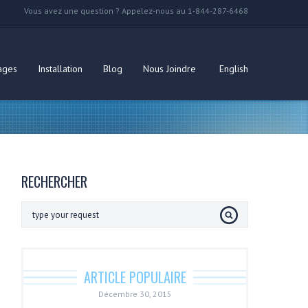
Vous avez une question ? Appelez-nous au 1-844-287-6468
ages
Installation
Blog
Nous Joindre
English
RECHERCHER
ARTICLE POPULAIRE
Décembre 30, 2015