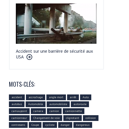
Accident sur une barrière de sécurité aux
USA
MOTS-CLÉS:
accident
accrochage
angle mort
arrêt
Auto
autobus
Automobile
automobiliste
autoroute
camaupoint
camera
camion
camionnette
camionneur
Changement de voie
clignotant
collision
contresens
Coupe
cycliste
danger
dangereux