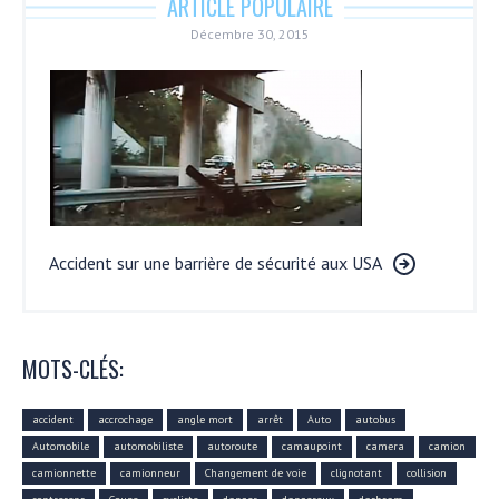
ARTICLE POPULAIRE
Décembre 30, 2015
Accident sur une barrière de sécurité aux USA
MOTS-CLÉS:
accident
accrochage
angle mort
arrêt
Auto
autobus
Automobile
automobiliste
autoroute
camaupoint
camera
camion
camionnette
camionneur
Changement de voie
clignotant
collision