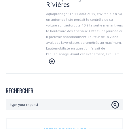
Rivières
Aquaplanage : Le 11 août 2015, environ à 7 h 30,
un automobiliste perdait le contrôle de sa
voiture sur l’autoroute 40 à la sortie menant vers
le boulevard des Chenaux. C’était une journée où
il pleuvait abondamment. L’auteur de la vidéo
avait ses lave-glaces paramétrés au maximum.
L’automobiliste en question faisait de
l’aquaplanage. Avant cet événement, il roulait
RECHERCHER