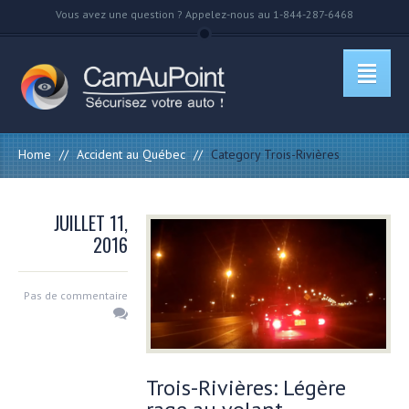
Vous avez une question ? Appelez-nous au 1-844-287-6468
Home
//
Accident au Québec
//
Category Trois-Rivières
JUILLET 11,
2016
Pas de commentaire
Trois-Rivières: Légère