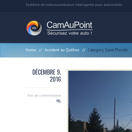
Système de vidéosurveillance intelligente pour automobile
Home
//
Accident au Québec
//
Category Saint-Placide
DÉCEMBRE 9,
2016
Pas de commentaire