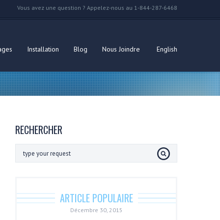
Vous avez une question ? Appelez-nous au 1-844-287-6468
ages
Installation
Blog
Nous Joindre
English
RECHERCHER
ARTICLE POPULAIRE
Décembre 30, 2015