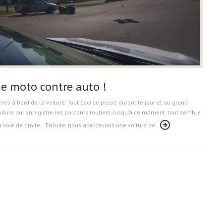
de moto contre auto !
s à bord de la voiture. Tout ceci se passe durant le jour et au grand
 voiture qui enregistre les parcours routiers. Jusqu’à ce moment, tout semble
 la voie de droite. Ensuite, nous apercevons une voiture de