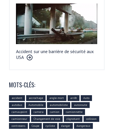
Accident sur une barrière de sécurité aux
USA
MOTS-CLÉS:
accident
accrochage
angle mort
arrêt
Auto
autobus
Automobile
automobiliste
autoroute
camaupoint
camera
camion
camionnette
camionneur
Changement de voie
clignotant
collision
contresens
Coupe
cycliste
danger
dangereux