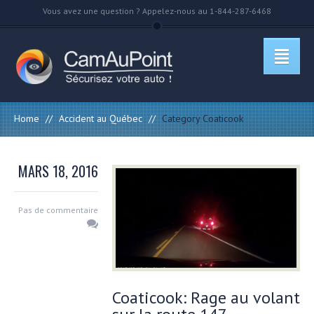
Vous avez une question ? Appelez-nous au 1-844-287-6468
Home
//
Accident au Québec
//
Category Coaticook
MARS 18, 2016
Pas de commentaire
Coaticook: Rage au volant