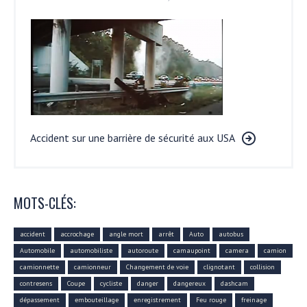
Accident sur une barrière de sécurité aux USA
MOTS-CLÉS:
accident
accrochage
angle mort
arrêt
Auto
autobus
Automobile
automobiliste
autoroute
camaupoint
camera
camion
camionnette
camionneur
Changement de voie
clignotant
collision
contresens
Coupe
cycliste
danger
dangereux
dashcam
dépassement
embouteillage
enregistrement
Feu rouge
freinage