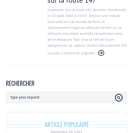
sur la route 147
Coaticook: Sur la route 147, direction Sherbrooke,
le 26 août 2016 à 21h15. Environ une minute
plus tard, Joe Lac essaie de faire un
dépassement légal au véhicule devant lui. Le
véhicule s’accélère aussitôt, l’empêchant ainsi
de le dépasser. Tout cela se fait de façon
dangereuse. Le capteur choisit d’abandonner. Par
la suite, il choisit de clignoter
RECHERCHER
ARTICLE POPULAIRE
Décembre 30, 2015