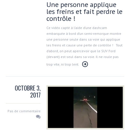
Une personne applique
les freins et fait perdre le
contrôle !
Ce vidéo capté à l’aide d’une dashcam
embarquée à bord d’un semi-remorque montre
une personne seule dans sa voie qui applique
les freins et cause une perte de contrôle ! Tout
d’abord, on peut apercevoir que le SUV Ford
(devant) est seul dans sa voie. Il ne roule pas
trop vite, ni trop lent.
OCTOBRE 3,
2017
Pas de commentaire