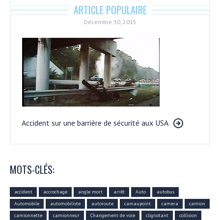
ARTICLE POPULAIRE
Décembre 30, 2015
Accident sur une barrière de sécurité aux USA
MOTS-CLÉS:
accident
accrochage
angle mort
arrêt
Auto
autobus
Automobile
automobiliste
autoroute
camaupoint
camera
camion
camionnette
camionneur
Changement de voie
clignotant
collision