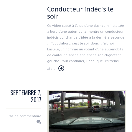
Conducteur indécis le
soir
Ce vidéo capté à l’aide d’une dashcam installée
à bord d’une automobile montre un conducteur
indécis qui change d’idée à la dernière seconde
! Tout d’abord, c’est le soir donc il fait noir.
Ensuite, un homme au volant d’une automobile
de couleur blanche enclenche son clignotant
gauche. Pour continuer, il applique les freins
alors
SEPTEMBRE 7,
2017
Pas de commentaire