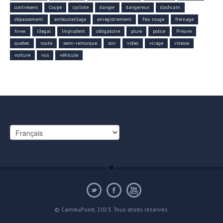
contresens
Coupe
cycliste
danger
dangereux
dashcam
dépassement
embouteillage
enregistrement
Feu rouge
freinage
hiver
illegal
Imprudent
obligatoire
pluie
police
Preuve
quebec
route
semi-remorque
soir
video
virage
vitesse
voiture
vus
véhicule
Choisir
une
langue
© CamAuPoint, 2023. Tous droits réservés.