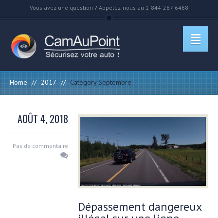
Vous avez une question ? Appelez-nous au 1-844-287-6468
Home
//
2017
//
Category Septembre
AOÛT 4, 2018
Pas de commentaire
Dépassement dangereux