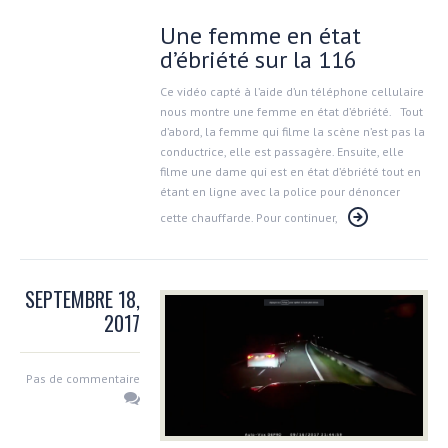
Une femme en état
d’ébriété sur la 116
Ce vidéo capté à l’aide d’un téléphone cellulaire
nous montre une femme en état d’ébriété. Tout
d’abord, la femme qui filme la scène n’est pas la
conductrice, elle est passagère. Ensuite, elle
filme une dame qui est en état d’ébriété tout en
étant en ligne avec la police pour dénoncer
cette chauffarde. Pour continuer,
SEPTEMBRE 18,
2017
Pas de commentaire