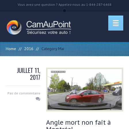
Vous avez une question ? Appelez-nous au 1-844-287-6468
Home
//
2016
//
Category Mai
JUILLET 11,
2017
Pas de commentaire
Angle mort non fait à