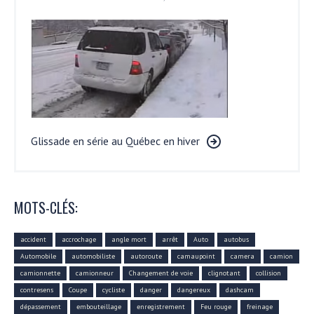
Glissade en série au Québec en hiver
MOTS-CLÉS:
accident
accrochage
angle mort
arrêt
Auto
autobus
Automobile
automobiliste
autoroute
camaupoint
camera
camion
camionnette
camionneur
Changement de voie
clignotant
collision
contresens
Coupe
cycliste
danger
dangereux
dashcam
dépassement
embouteillage
enregistrement
Feu rouge
freinage